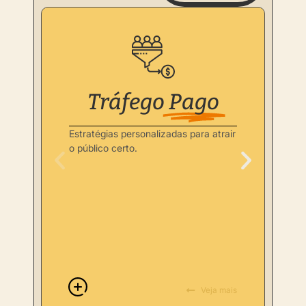
Tráfego
Pago
veja nosso Portifolio
Estratégias personalizadas para atrair
P
o público certo.
e
p
Veja mais