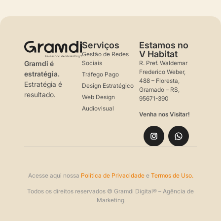
Serviços
Estamos no
V Habitat
Gestão de Redes
Sociais
R. Pref. Waldemar
Gra
mdi é
Frederico Weber,
estratégia.
Tráfego Pago
488 – Floresta,
Estratégia é
Design Estratégico
Gramado – RS,
resultado.
Web Design
95671-390
Audiovisual
Venha nos Visitar!
Acesse aqui nossa
Política de Privacidade
e
Termos de Uso.
Todos os direitos reservados © Gramdi Digital® – Agência de
Marketing